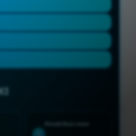
ia, kemudian masukkan username dan password
ncar.
ta yang diperlukan sesuai petunjuk, lalu ikuti
 dibuka. Dengan begitu, pengguna tetap dapat
pembaruan PASTIHOKI Login, link alternatif
KI
Ronald Basu muka
R