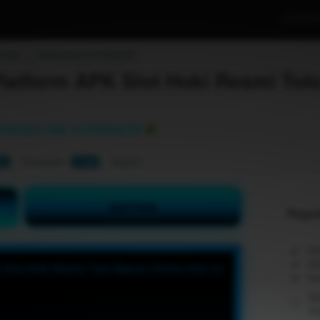
PASTIH
 LINK
PASTIHOKI ALTERNATIF
latform APK Slot Hoki Resmi Tot
TIHOKI LINK ALTERNATIF
Comments
Support
01
17.945
DAFTAR
Regul
Regu
Inc
PA
Inc
Mau 
PA
Inc
PA
utam
PAST
Ex
seba
mo