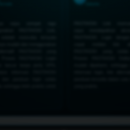
Ternate
Jakarta
nya saya sempat ragu
PASTIHOKI Link memud
unakan PASTIHOKI Link,
saya mendapatkan aks
i setelah mencoba ternyata
PASTIHOKI Login dengan
nya mudah dan menggunakan
cepat melalui link alte
alternatif PASTIHOKI yang
PASTIHOKI yang selalu 
l. Proses PASTIHOKI Login
Proses PASTIHOKI Dafta
an lancar tanpa perlu VPN,
mudah dipahami, sehingga
tara informasi PASTIHOKI
informasi login, link alterna
r dan panduan login selalu
panduan tersedia dalam satu
a sehingga lebih praktis untuk
yang praktis.