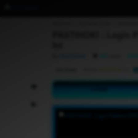
PASTIHOKI
PASTIHOKI LOGIN
PASTIHOKI
PASTIHOKI : Login P
Ini
By
PASTIHOKI
404
sales
PAS
5.00
Reviews
5.00
Item Details
10
stars
LOGIN