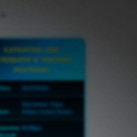
es PASTIHOKI Login tetap mudah, cepat,
stabil. Dengan dukungan infrastruktur
er modern serta jaringan yang responsif,
 Alternatif PASTIHOKI membantu
guna mengakses informasi login
aru, panduan PASTIHOKI Daftar, dan
man utama dengan lebih nyaman kapan
KAPASITAS LINK
TERNATIF & TENTANG
PASTIHOKI
itus
PASTIHOKI
Slot Online, Togel
inan
Online, Casino Online
Kapasitas
50 Mbps
ternatif