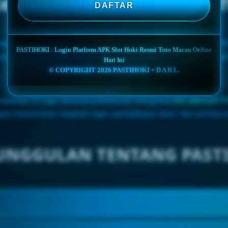
ternatif & Panduan Daf
DAFTAR
alaman ini menyediakan informasi terbaru mengenai PASTIHOKI
PASTIHOKI : Login Platform APK Slot Hoki Resmi Toto Macau Online
ng selalu diperbarui, pengguna dapat menemukan jalur login
Hari Ini
© COPYRIGHT 2026 PASTIHOKI + D A R L.
 halaman ini juga memuat pembaruan mengenai
link alternatif
apat menemukan langkah login, pendaftaran akun, dan pembaru
UNGGULAN TENTANG PAST
ng menyediakan akses menuju PASTIHOKI Login, link alt