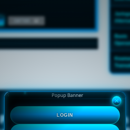
e
t
a
Jaring
i
DAFTAR
Alterna
l
s
Basis
Operas
Keama
Transa
PASTIHOKI Link, Login
LOGIN