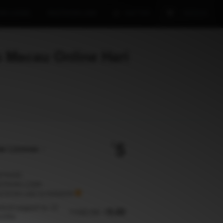
OKI LOGIN
PASTIHOKI LINK
DAFTAR
MASUK
o Macau Online Hari
5
$
ar License
88
lar License
$
SELECTED
luded:
STIHOKI
luded:
mengakses situs tanpa kendala saat link
STIHOKI LOGIN
luded:
STIHOKI LINK ALTERNATIF
a tidak dapat dibuka? Tenang,
IHOKI menyediakan PASTIHOKI Link
tend support to 12
100.00
5.00
$
$
gai akses alternatif yang dirancang agar
nths