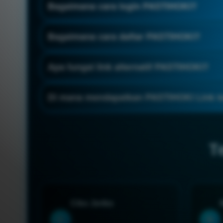
Bagaimana cara login PASTIHOKI?
agar pengguna dapat menemukan jalur akses 
Untuk melakukan PASTIHOKI Login, buka PAST
Bagaimana cara daftar PASTIHOKI?
pada halaman login. Pastikan informasi akun 
PASTIHOKI Daftar dapat dilakukan melalui hala
Apa fungsi link alternatif PASTIHOKI?
langkah verifikasi hingga proses pendaftaran s
Link alternatif PASTIHOKI berfungsi sebagai
Di mana mendapatkan PASTIHOKI Link t
mengakses PASTIHOKI Login serta informasi t
Anda dapat memperoleh PASTIHOKI Link terb
PASTIHOKI, dan panduan PASTIHOKI Daftar se
T
Ciko Jeriko
C
N