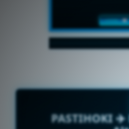
LOGIN
PASTIHOKI ✈️ 