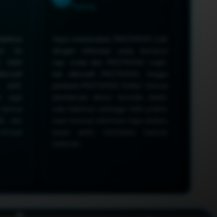
Padang
ahkan
Saya menemukan PASTIHOKI Link
es ke
dengan informasi yang tersusun
 lebih
rapi, mulai dari PASTIHOKI Login,
rnatif
link alternatif PASTIHOKI, hingga
aktif.
panduan PASTIHOKI Daftar. Semua
r juga
pembaruan akses tersedia dalam
 semua
satu halaman sehingga lebih praktis
tif, dan
saat mencari informasi login terbaru
 tempat
tanpa perlu membuka banyak
halaman.