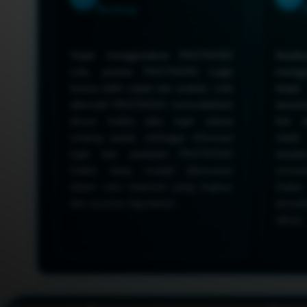
Bandung
Sejak menggunakan PASTIHOKI
Awal
Link, proses PASTIHOKI Login
mengg
terasa lebih cepat dan praktis. Link
tetap
alternatif PASTIHOKI memudahkan
akses
akses ketika jalur login utama
link 
sedang padat, sehingga informasi
stabi
login dan panduan PASTIHOKI
berjal
Daftar tetap mudah ditemukan
semen
dalam satu halaman yang ringkas
Dafta
dan nyaman digunakan.
tersedi
diikuti.