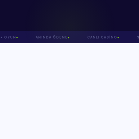
 OYUN
ANINDA ÖDEME
CANLI CASINO
SP
◆
◆
◆
01 — PLATFORM
Betpas
Neden Öne Çıkıyor?
01
🎰