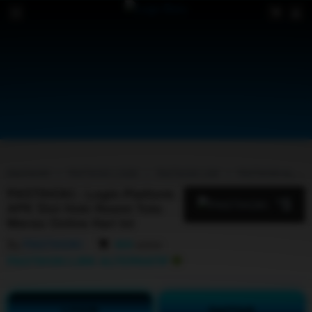
PASTIHOKI
PASTIHOKI LOGIN
PASTIHOKI LINK
PASTIHOKI ALTERNATIF
PASTIHOKI : Login Platform
5
$
APK Slot Hoki Resmi Toto
Macau Online Hari Ini
By
PASTIHOKI
404
sales
PASTIHOKI LINK ALTERNATIF
LOGIN
DAFTAR