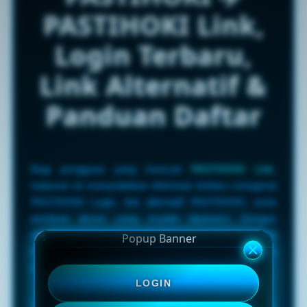
PASTIHOKI
PASTIHOKI Link,
Daftar, dan
halaman
Login Terbaru,
utama
dengan lebih
Link Alternatif &
nyaman
kapan saja.
Panduan Daftar
V
i
e
w
Bagi pengguna yang mencari
PASTIHOKI Link
,
l
halaman ini menyediakan informasi terbaru mengenai
i
PASTIHOKI Login, link alternatif PASTIHOKI, serta
c
panduan akses yang mudah dipahami. Dengan
e
informasi yang selalu diperbarui, pengguna dapat
n
menemukan jalur login yang tersedia dan memperoleh
s
referensi lengkap dalam satu halaman.
e
LOGIN
d
e
Selain menghadirkan informasi
PASTIHOKI Login
,