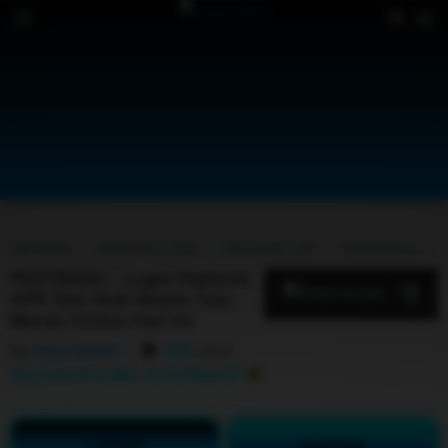
PASTIHOKI
PASTIHOKI LOGIN
PASTIHOKI LINK
PASTIHOKI ALTERNATIF
PASTIHOKI : Login Platform
5
$
APK Slot Hoki Resmi Toto
Macau Online Hari Ini
By
PASTIHOKI
404
sales
PASTIHOKI LINK ALTERNATIF
LOGIN
DAFTAR