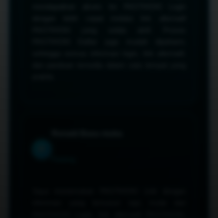
mendapatkan akses ke PASTIHOKI Login
dengan lebih cepat melalui link alternatif
PASTIHOKI yang selalu aktif. Proses
PASTIHOKI Daftar juga mudah dipahami,
sehingga semua informasi login, link alternatif,
dan panduan tersedia dalam satu tempat yang
praktis.
Ronald Basu muka
R
Padang
Saya menemukan PASTIHOKI Link dengan
informasi yang tersusun rapi, mulai dari
PASTIHOKI Login, link alternatif PASTIHOKI,