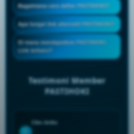
Untuk melakukan PASTIHOKI Login, buka
Bagaimana cara daftar PASTIHOKI?
serta panduan penggunaan agar
PASTIHOKI Link atau link alternatif
pengguna dapat menemukan jalur akses
PASTIHOKI yang tersedia, kemudian
PASTIHOKI Daftar dapat dilakukan melalui
Apa fungsi link alternatif PASTIHOKI?
yang tersedia dengan lebih mudah.
masukkan username dan password pada
halaman pendaftaran yang tersedia pada
halaman login. Pastikan informasi akun
PASTIHOKI Link. Isi data yang diperlukan
Link alternatif PASTIHOKI berfungsi
Di mana mendapatkan PASTIHOKI
yang digunakan sudah benar agar proses
sesuai petunjuk, lalu ikuti langkah
sebagai jalur akses tambahan ketika
Link terbaru?
masuk berjalan lancar.
verifikasi hingga proses pendaftaran
halaman utama tidak dapat dibuka.
selesai.
Dengan begitu, pengguna tetap dapat
Anda dapat memperoleh PASTIHOKI Link
mengakses PASTIHOKI Login serta
terbaru melalui halaman informasi resmi
Testimoni Member
informasi terbaru melalui PASTIHOKI Link.
yang menyediakan pembaruan PASTIHOKI
Login, link alternatif PASTIHOKI, dan
PASTIHOKI
panduan PASTIHOKI Daftar secara lengkap
dalam satu tempat.
Ciko Jeriko
C