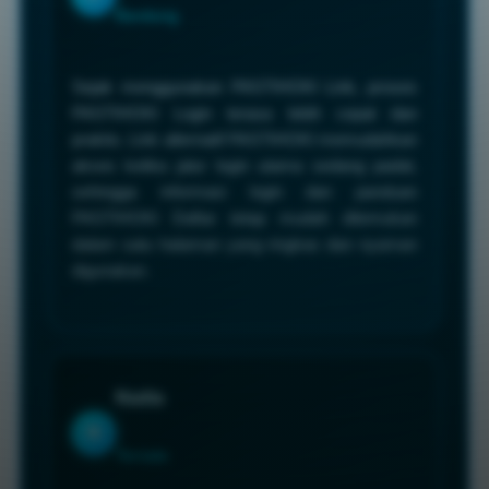
Bandung
Sejak menggunakan PASTIHOKI Link, proses
PASTIHOKI Login terasa lebih cepat dan
praktis. Link alternatif PASTIHOKI memudahkan
akses ketika jalur login utama sedang padat,
sehingga informasi login dan panduan
PASTIHOKI Daftar tetap mudah ditemukan
dalam satu halaman yang ringkas dan nyaman
digunakan.
Nadia
N
Ternate