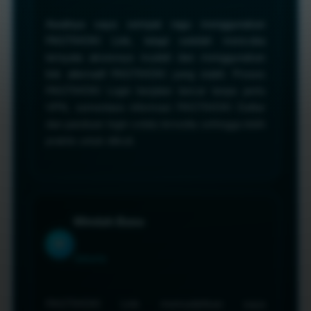
Awalnya saya sempat ragu menggunakan
PASTIHOKI Link, tetapi setelah mencoba
ternyata aksesnya mudah dan menggunakan
link alternatif PASTIHOKI yang stabil. Proses
PASTIHOKI Login berjalan lancar tanpa perlu
VPN, sementara informasi PASTIHOKI Daftar
dan panduan login selalu tersedia sehingga lebih
praktis untuk diikuti.
Windah Basu
W
Jakarta
PASTIHOKI Link memudahkan saya