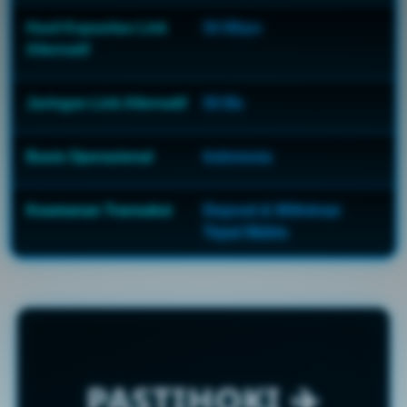
Login tetap
Hasil Kapasitas Link
50 Mbps
mudah,
Alternatif
cepat, dan
stabil.
Dengan
Jaringan Link Alternatif
50 Ms
dukungan
infrastruktur
server
Basis Operasional
Indonesia
modern serta
jaringan
yang
Keamanan Transaksi
Deposit & Withdraw
responsif,
Tepat Waktu
Link
Alternatif
PASTIHOKI
membantu
pengguna
mengakses
informasi
login terbaru,
PASTIHOKI ✈️
panduan