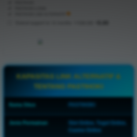
Regular
Included:
PASTIHOKI
License
Included:
PASTIHOKI LOGIN
SELECTED
Included:
PASTIHOKI LINK ALTERNATIF
88
$
100.00
5.00
Extend support to 12 months
$
$
Mau
mengakses
situs tanpa
kendala saat
link utama
tidak dapat
dibuka?
Tenang,
KAPASITAS LINK ALTERNATIF &
PASTIHOKI
menyediakan
TENTANG PASTIHOKI
PASTIHOKI
Link sebagai
akses
Nama Situs
PASTIHOKI
alternatif
yang
Jenis Permainan
Slot Online, Togel Online,
dirancang
agar proses
Casino Online
PASTIHOKI