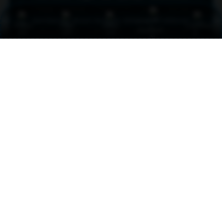
hingga panduan PASTIHOKI Daftar. Semua
pembaruan akses tersedia dalam satu halaman
Link
Promo
Login
Daftar
Live Chat
Alternatif
sehingga lebih praktis saat mencari informasi
login terbaru tanpa perlu membuka banyak
halaman.