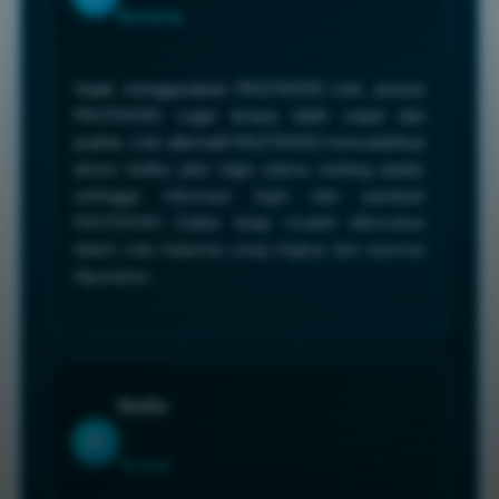
Bandung
Sejak menggunakan PASTIHOKI Link, proses
PASTIHOKI Login terasa lebih cepat dan
praktis. Link alternatif PASTIHOKI memudahkan
akses ketika jalur login utama sedang padat,
sehingga informasi login dan panduan
PASTIHOKI Daftar tetap mudah ditemukan
dalam satu halaman yang ringkas dan nyaman
digunakan.
Nadia
N
Ternate