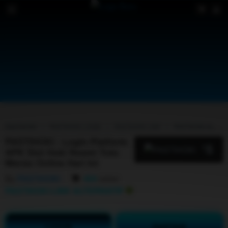
PASTIHOKI
PASTIHOKI LOGIN
PASTIHOKI LINK
PASTIHOKI ALTERNATIF
PASTIHOKI : Login Platform
5
$
APK Slot Hoki Resmi Toto
Macau Online Hari Ini
By
PASTIHOKI
404
sales
PASTIHOKI LINK ALTERNATIF
LOGIN
DAFTAR