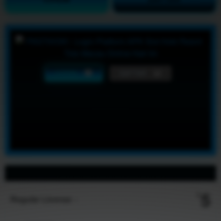
LOGIN
DAFTAR
Show More
5
$
Regular License