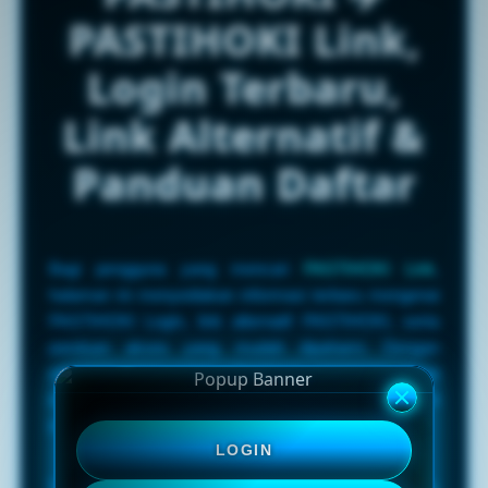
PASTIHOKI
PASTIHOKI Link,
Daftar, dan
halaman
Login Terbaru,
utama
dengan lebih
Link Alternatif &
nyaman
kapan saja.
Panduan Daftar
V
i
e
w
Bagi pengguna yang mencari
PASTIHOKI Link
,
l
halaman ini menyediakan informasi terbaru mengenai
i
PASTIHOKI Login, link alternatif PASTIHOKI, serta
c
panduan akses yang mudah dipahami. Dengan
e
informasi yang selalu diperbarui, pengguna dapat
n
menemukan jalur login yang tersedia dan memperoleh
s
referensi lengkap dalam satu halaman.
e
LOGIN
d
e
Selain menghadirkan informasi
PASTIHOKI Login
,