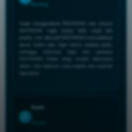
Bandung
Sejak menggunakan PASTIHOKI Link, proses
PASTIHOKI Login terasa lebih cepat dan
praktis. Link alternatif PASTIHOKI memudahkan
akses ketika jalur login utama sedang padat,
sehingga informasi login dan panduan
PASTIHOKI Daftar tetap mudah ditemukan
dalam satu halaman yang ringkas dan nyaman
digunakan.
Nadia
N
Ternate