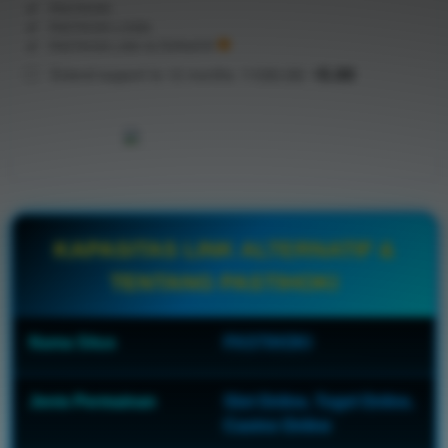
Regular
Included:
PASTIHOKI
License
Included:
PASTIHOKI LOGIN
SELECTED
Included:
PASTIHOKI LINK ALTERNATIF
88
$
100.00
5.00
Extend support to 12 months
$
$
Mau
mengakses
situs tanpa
kendala saat
link utama
tidak dapat
dibuka?
Tenang,
KAPASITAS LINK ALTERNATIF &
PASTIHOKI
menyediakan
TENTANG PASTIHOKI
PASTIHOKI
Link sebagai
akses
Nama Situs
PASTIHOKI
alternatif
yang
Jenis Permainan
Slot Online, Togel Online,
dirancang
agar proses
Casino Online
PASTIHOKI