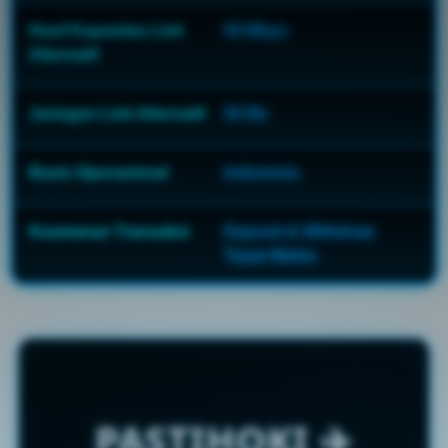
Login tetap
Hasil Kapasitas Link
50 Mbps
mudah,
Alternatif
cepat, dan
stabil.
Dengan
Jaringan Link Alternatif
50 Ms
dukungan
infrastruktur
server
Basis Operasional
Indonesia
modern serta
jaringan
yang
Keamanan Transaksi
Deposit & Withdraw
responsif,
Tepat Waktu
Link
Alternatif
PASTIHOKI
membantu
pengguna
mengakses
informasi
login terbaru,
PASTIHOKI ✈️
panduan