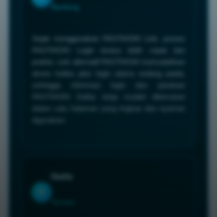
Bandung
Sejak menggunakan PASTIHOKI Link, proses
PASTIHOKI Login terasa lebih cepat dan
praktis. Link alternatif PASTIHOKI memudahkan
akses ketika jalur login utama sedang padat,
sehingga informasi login dan panduan
PASTIHOKI Daftar tetap mudah ditemukan
dalam satu halaman yang ringkas dan nyaman
digunakan.
Nadia
N
Ternate