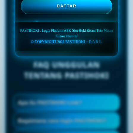
t
DAFTAR
halaman ini juga memuat pembaruan mengenai
link
a
alternatif PASTIHOKI
dan panduan
PASTIHOKI Daftar
.
i
Seluruh informasi disusun secara ringkas agar
l
s
pengguna dapat menemukan langkah login,
PASTIHOKI : Login Platform APK Slot Hoki Resmi Toto Macau
pendaftaran akun, dan pembaruan akses PASTIHOKI
Online Hari Ini
© COPYRIGHT 2026 PASTIHOKI + D A R L.
Link dengan lebih praktis.
FAQ UNGGULAN
TENTANG PASTIHOKI
Apa itu PASTIHOKI Link?
PASTIHOKI Link adalah halaman informasi
Bagaimana cara login PASTIHOKI?
yang menyediakan akses menuju
PASTIHOKI Login, link alternatif PASTIHOKI,