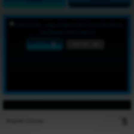
LOGIN
DAFTAR
Show More
5
$
Regular License