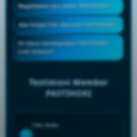
Untuk melakukan PASTIHOKI Login, buka
Bagaimana cara daftar PASTIHOKI?
serta panduan penggunaan agar
PASTIHOKI Link atau link alternatif
pengguna dapat menemukan jalur akses
PASTIHOKI yang tersedia, kemudian
PASTIHOKI Daftar dapat dilakukan melalui
Apa fungsi link alternatif PASTIHOKI?
yang tersedia dengan lebih mudah.
masukkan username dan password pada
halaman pendaftaran yang tersedia pada
halaman login. Pastikan informasi akun
PASTIHOKI Link. Isi data yang diperlukan
Link alternatif PASTIHOKI berfungsi
Di mana mendapatkan PASTIHOKI
yang digunakan sudah benar agar proses
sesuai petunjuk, lalu ikuti langkah
sebagai jalur akses tambahan ketika
Link terbaru?
masuk berjalan lancar.
verifikasi hingga proses pendaftaran
halaman utama tidak dapat dibuka.
selesai.
Dengan begitu, pengguna tetap dapat
Anda dapat memperoleh PASTIHOKI Link
mengakses PASTIHOKI Login serta
terbaru melalui halaman informasi resmi
Testimoni Member
informasi terbaru melalui PASTIHOKI Link.
yang menyediakan pembaruan PASTIHOKI
Login, link alternatif PASTIHOKI, dan
PASTIHOKI
panduan PASTIHOKI Daftar secara lengkap
dalam satu tempat.
Ciko Jeriko
C