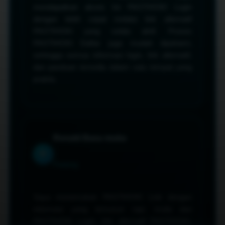
mendapatkan akses ke PASTIHOKI Login
dengan lebih cepat melalui link alternatif
PASTIHOKI yang selalu aktif. Proses
PASTIHOKI Daftar juga mudah dipahami,
sehingga semua informasi login, link alternatif,
dan panduan tersedia dalam satu tempat yang
praktis.
Ronald Basu muka
R
Padang
Saya menemukan PASTIHOKI Link dengan
informasi yang tersusun rapi, mulai dari
PASTIHOKI Login, link alternatif PASTIHOKI,