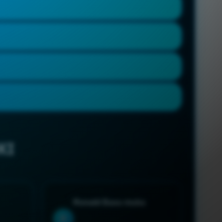
ia, kemudian masukkan username dan password
ncar.
ta yang diperlukan sesuai petunjuk, lalu ikuti
 dibuka. Dengan begitu, pengguna tetap dapat
pembaruan PASTIHOKI Login, link alternatif
KI
Ronald Basu muka
R