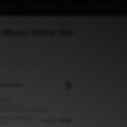
OKI LOGIN
PASTIHOKI LINK
DAFTAR
MASUK
o Macau Online Hari
5
$
ar License
88
lar License
$
SELECTED
luded:
STIHOKI
luded:
mengakses situs tanpa kendala saat link
STIHOKI LOGIN
luded:
STIHOKI LINK ALTERNATIF
a tidak dapat dibuka? Tenang,
IHOKI menyediakan PASTIHOKI Link
tend support to 12
100.00
5.00
$
$
gai akses alternatif yang dirancang agar
nths