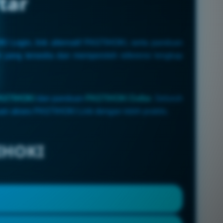
tar
 Login, link alternatif PASTIHOKI, serta panduan
 yang tersedia dan memperoleh referensi lengkap
 PASTIHOKI
dan panduan
PASTIHOKI Daftar
. Seluruh
an akses PASTIHOKI Link dengan lebih praktis.
IHOKI
ernatif PASTIHOKI, serta panduan penggunaan