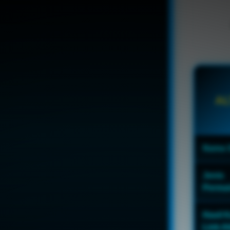
pros
dan 
serv
Link
peng
terb
hala
saja.
AL
V
i
e
w
l
Nama S
i
c
Jenis
e
Perma
n
s
e
Hasil 
d
Link Al