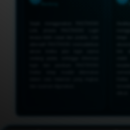
Bandung
Sejak menggunakan PASTIHOKI
Awal
Link, proses PASTIHOKI Login
mengg
terasa lebih cepat dan praktis. Link
tetap
alternatif PASTIHOKI memudahkan
akses
akses ketika jalur login utama
link 
sedang padat, sehingga informasi
stabi
login dan panduan PASTIHOKI
berjal
Daftar tetap mudah ditemukan
semen
dalam satu halaman yang ringkas
Dafta
dan nyaman digunakan.
tersedi
diikuti.