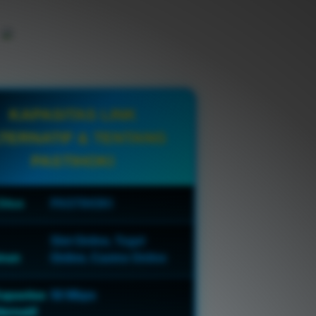
es PASTIHOKI Login tetap mudah, cepat,
stabil. Dengan dukungan infrastruktur
er modern serta jaringan yang responsif,
 Alternatif PASTIHOKI membantu
guna mengakses informasi login
aru, panduan PASTIHOKI Daftar, dan
man utama dengan lebih nyaman kapan
KAPASITAS LINK
TERNATIF & TENTANG
PASTIHOKI
itus
PASTIHOKI
Slot Online, Togel
inan
Online, Casino Online
Kapasitas
50 Mbps
ternatif