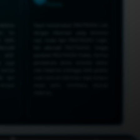
Padang
ahkan
Saya menemukan PASTIHOKI Link
es ke
dengan informasi yang tersusun
 lebih
rapi, mulai dari PASTIHOKI Login,
rnatif
link alternatif PASTIHOKI, hingga
aktif.
panduan PASTIHOKI Daftar. Semua
r juga
pembaruan akses tersedia dalam
 semua
satu halaman sehingga lebih praktis
tif, dan
saat mencari informasi login terbaru
 tempat
tanpa perlu membuka banyak
halaman.