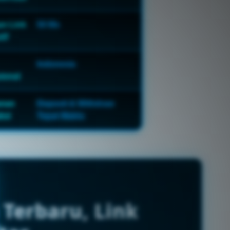
an Link
50 Ms
tif
Indonesia
ional
nan
Deposit & Withdraw
ksi
Tepat Waktu
 Terbaru, Link