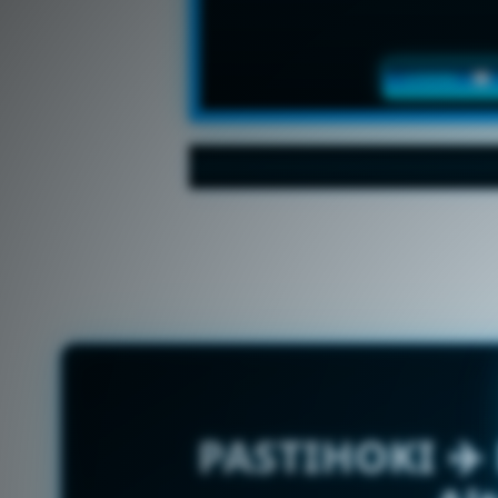
LOGIN
PASTIHOKI ✈️ 