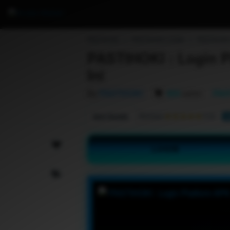
PASTIHOKI
PASTIHOKI LOGIN
PASTIHOKI
PASTIHOKI : Login P
Ini
By
PASTIHOKI
404
sales
PAS
5.00
Reviews
5.00
Item Details
10
stars
LOGIN