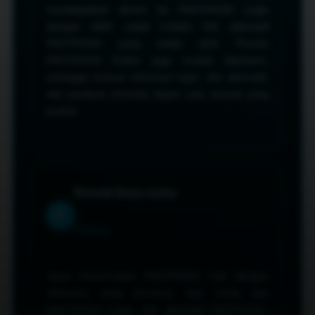
mendapatkan akses ke PASTIHOKI Login
dengan lebih cepat melalui link alternatif
PASTIHOKI yang selalu aktif. Proses
PASTIHOKI Daftar juga mudah dipahami,
sehingga semua informasi login, link alternatif,
dan panduan tersedia dalam satu tempat yang
praktis.
Ronald Basu muka
R
Padang
Saya menemukan PASTIHOKI Link dengan
informasi yang tersusun rapi, mulai dari
PASTIHOKI Login, link alternatif PASTIHOKI,