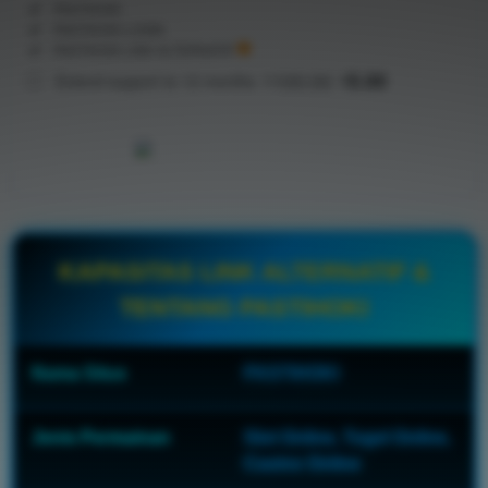
Regular
Included:
PASTIHOKI
License
Included:
PASTIHOKI LOGIN
SELECTED
Included:
PASTIHOKI LINK ALTERNATIF
88
$
100.00
5.00
Extend support to 12 months
$
$
Mau
mengakses
situs tanpa
kendala saat
link utama
tidak dapat
dibuka?
Tenang,
KAPASITAS LINK ALTERNATIF &
PASTIHOKI
menyediakan
TENTANG PASTIHOKI
PASTIHOKI
Link sebagai
akses
Nama Situs
PASTIHOKI
alternatif
yang
Jenis Permainan
Slot Online, Togel Online,
dirancang
agar proses
Casino Online
PASTIHOKI