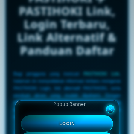
PASTIHOKI
PASTIHOKI Link,
Daftar, dan
halaman
Login Terbaru,
utama
dengan lebih
Link Alternatif &
nyaman
kapan saja.
Panduan Daftar
V
i
e
w
Bagi pengguna yang mencari
PASTIHOKI Link
,
l
halaman ini menyediakan informasi terbaru mengenai
i
PASTIHOKI Login, link alternatif PASTIHOKI, serta
c
panduan akses yang mudah dipahami. Dengan
e
informasi yang selalu diperbarui, pengguna dapat
n
menemukan jalur login yang tersedia dan memperoleh
s
referensi lengkap dalam satu halaman.
e
LOGIN
d
e
Selain menghadirkan informasi
PASTIHOKI Login
,