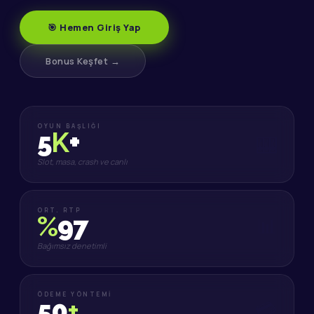
🎯 Hemen Giriş Yap
Bonus Keşfet →
OYUN BAŞLIĞI
5
K
+
🎰
Slot, masa, crash ve canlı
ORT. RTP
%
97
📊
Bağımsız denetimli
ÖDEME YÖNTEMI
50
+
💳