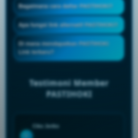
Untuk melakukan PASTIHOKI Login, buka
Bagaimana cara daftar PASTIHOKI?
serta panduan penggunaan agar
PASTIHOKI Link atau link alternatif
pengguna dapat menemukan jalur akses
PASTIHOKI yang tersedia, kemudian
PASTIHOKI Daftar dapat dilakukan melalui
Apa fungsi link alternatif PASTIHOKI?
yang tersedia dengan lebih mudah.
masukkan username dan password pada
halaman pendaftaran yang tersedia pada
halaman login. Pastikan informasi akun
PASTIHOKI Link. Isi data yang diperlukan
Link alternatif PASTIHOKI berfungsi
Di mana mendapatkan PASTIHOKI
yang digunakan sudah benar agar proses
sesuai petunjuk, lalu ikuti langkah
sebagai jalur akses tambahan ketika
Link terbaru?
masuk berjalan lancar.
verifikasi hingga proses pendaftaran
halaman utama tidak dapat dibuka.
selesai.
Dengan begitu, pengguna tetap dapat
Anda dapat memperoleh PASTIHOKI Link
mengakses PASTIHOKI Login serta
terbaru melalui halaman informasi resmi
Testimoni Member
informasi terbaru melalui PASTIHOKI Link.
yang menyediakan pembaruan PASTIHOKI
Login, link alternatif PASTIHOKI, dan
PASTIHOKI
panduan PASTIHOKI Daftar secara lengkap
dalam satu tempat.
Ciko Jeriko
C