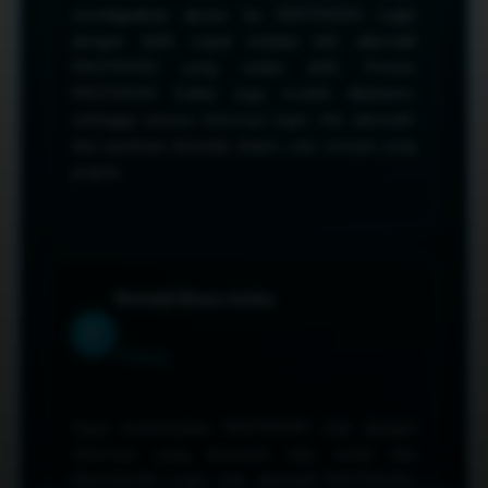
mendapatkan akses ke PASTIHOKI Login
dengan lebih cepat melalui link alternatif
PASTIHOKI yang selalu aktif. Proses
PASTIHOKI Daftar juga mudah dipahami,
sehingga semua informasi login, link alternatif,
dan panduan tersedia dalam satu tempat yang
praktis.
Ronald Basu muka
R
Padang
Saya menemukan PASTIHOKI Link dengan
informasi yang tersusun rapi, mulai dari
PASTIHOKI Login, link alternatif PASTIHOKI,