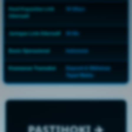
Login tetap
Hasil Kapasitas Link
50 Mbps
mudah,
Alternatif
cepat, dan
stabil.
Dengan
Jaringan Link Alternatif
50 Ms
dukungan
infrastruktur
server
Basis Operasional
Indonesia
modern serta
jaringan
yang
Keamanan Transaksi
Deposit & Withdraw
responsif,
Tepat Waktu
Link
Alternatif
PASTIHOKI
membantu
pengguna
mengakses
informasi
login terbaru,
PASTIHOKI ✈️
panduan