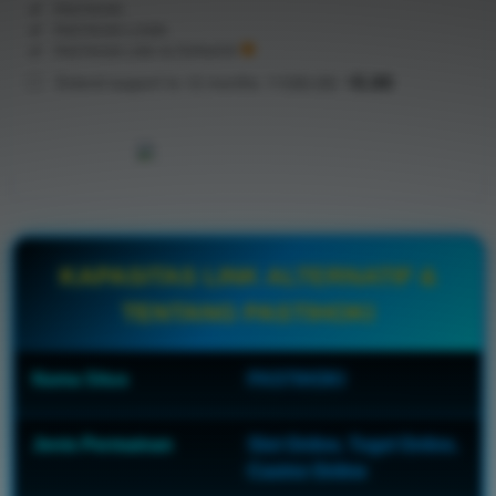
Regular
Included:
PASTIHOKI
License
Included:
PASTIHOKI LOGIN
SELECTED
Included:
PASTIHOKI LINK ALTERNATIF
88
$
100.00
5.00
Extend support to 12 months
$
$
Mau
mengakses
situs tanpa
kendala saat
link utama
tidak dapat
dibuka?
Tenang,
KAPASITAS LINK ALTERNATIF &
PASTIHOKI
menyediakan
TENTANG PASTIHOKI
PASTIHOKI
Link sebagai
akses
Nama Situs
PASTIHOKI
alternatif
yang
Jenis Permainan
Slot Online, Togel Online,
dirancang
agar proses
Casino Online
PASTIHOKI