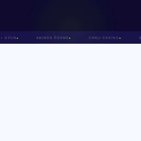
+ OYUN
ANINDA ÖDEME
CANLI CASINO
S
◆
◆
◆
01 — PLATFORM
Betpas
Neden Öne Çıkıyor?
01
🎰