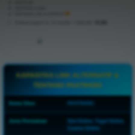
Regular
Included:
PASTIHOKI
License
Included:
PASTIHOKI LOGIN
SELECTED
Included:
PASTIHOKI LINK ALTERNATIF
88
$
100.00
5.00
Extend support to 12 months
$
$
Mau
mengakses
situs tanpa
kendala saat
link utama
tidak dapat
dibuka?
Tenang,
KAPASITAS LINK ALTERNATIF &
PASTIHOKI
menyediakan
TENTANG PASTIHOKI
PASTIHOKI
Link sebagai
akses
Nama Situs
PASTIHOKI
alternatif
yang
Jenis Permainan
Slot Online, Togel Online,
dirancang
agar proses
Casino Online
PASTIHOKI