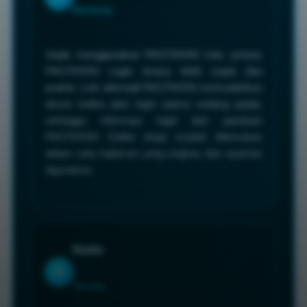
Bandung
Sejak menggunakan PASTIHOKI Link, proses
PASTIHOKI Login terasa lebih cepat dan
praktis. Link alternatif PASTIHOKI memudahkan
akses ketika jalur login utama sedang padat,
sehingga informasi login dan panduan
PASTIHOKI Daftar tetap mudah ditemukan
dalam satu halaman yang ringkas dan nyaman
digunakan.
Nadia
N
Ternate