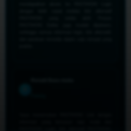
mendapatkan akses ke PASTIHOKI Login
dengan lebih cepat melalui link alternatif
PASTIHOKI yang selalu aktif. Proses
PASTIHOKI Daftar juga mudah dipahami,
sehingga semua informasi login, link alternatif,
dan panduan tersedia dalam satu tempat yang
praktis.
Ronald Basu muka
R
Padang
Saya menemukan PASTIHOKI Link dengan
informasi yang tersusun rapi, mulai dari
PASTIHOKI Login, link alternatif PASTIHOKI,