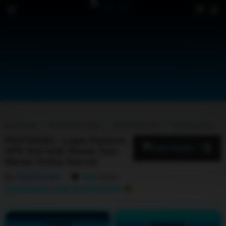
PASTIHOKI
PASTIHOKI LOGIN
PASTIHOKI LINK
PASTIHOKI ALTERNATIF
PASTIHOKI : Login Platform
5
$
APK Slot Hoki Resmi Toto
Macau Online Hari Ini
By
PASTIHOKI
404
sales
PASTIHOKI LINK ALTERNATIF
LOGIN
DAFTAR