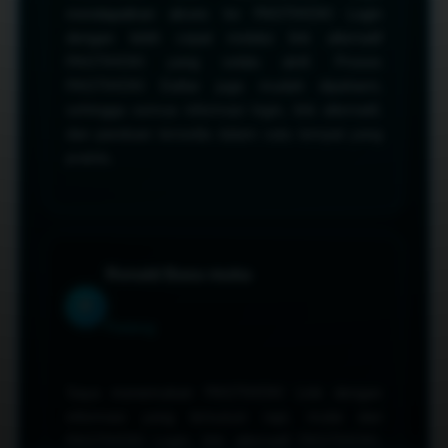
mendapatkan akses ke PASTIHOKI Login
dengan lebih cepat melalui link alternatif
PASTIHOKI yang selalu aktif. Proses
PASTIHOKI Daftar juga mudah dipahami,
sehingga semua informasi login, link alternatif,
dan panduan tersedia dalam satu tempat yang
praktis.
Ronald Basu muka
R
Padang
Saya menemukan PASTIHOKI Link dengan
informasi yang tersusun rapi, mulai dari
PASTIHOKI Login, link alternatif PASTIHOKI,