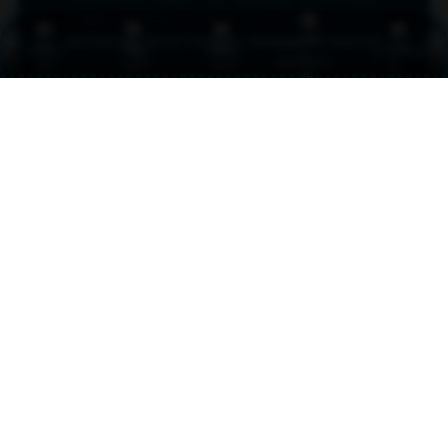
hingga panduan PASTIHOKI Daftar. Semua
pembaruan akses tersedia dalam satu halaman
Link
Promo
Login
Daftar
Live Chat
Alternatif
sehingga lebih praktis saat mencari informasi
login terbaru tanpa perlu membuka banyak
halaman.