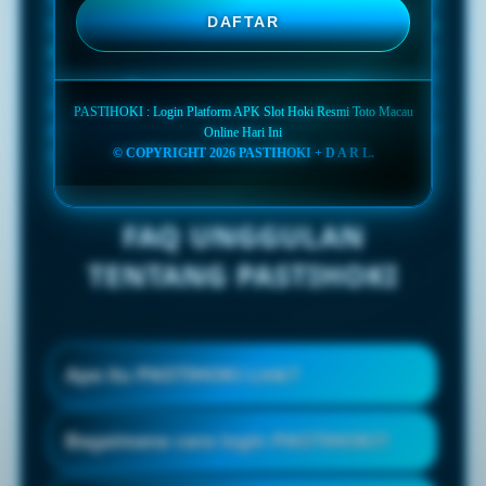
t
DAFTAR
halaman ini juga memuat pembaruan mengenai
link
a
alternatif PASTIHOKI
dan panduan
PASTIHOKI Daftar
.
i
Seluruh informasi disusun secara ringkas agar
l
s
pengguna dapat menemukan langkah login,
PASTIHOKI : Login Platform APK Slot Hoki Resmi Toto Macau
pendaftaran akun, dan pembaruan akses PASTIHOKI
Online Hari Ini
© COPYRIGHT 2026 PASTIHOKI + D A R L.
Link dengan lebih praktis.
FAQ UNGGULAN
TENTANG PASTIHOKI
Apa itu PASTIHOKI Link?
PASTIHOKI Link adalah halaman informasi
Bagaimana cara login PASTIHOKI?
yang menyediakan akses menuju
PASTIHOKI Login, link alternatif PASTIHOKI,