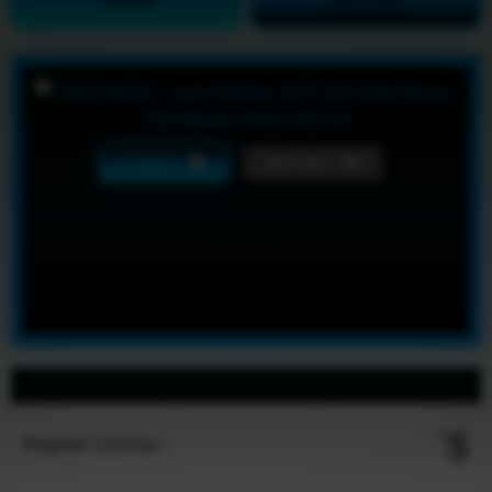
LOGIN
DAFTAR
Show More
5
$
Regular License