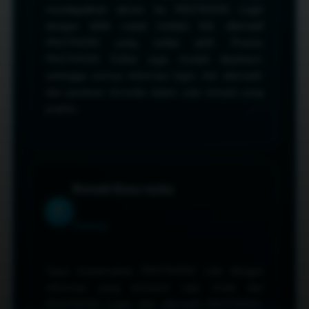
mendapatkan akses ke PASTIHOKI Login
dengan lebih cepat melalui link alternatif
PASTIHOKI yang selalu aktif. Proses
PASTIHOKI Daftar juga mudah dipahami,
sehingga semua informasi login, link alternatif,
dan panduan tersedia dalam satu tempat yang
praktis.
Ronald Basu muka
R
Padang
Saya menemukan PASTIHOKI Link dengan
informasi yang tersusun rapi, mulai dari
PASTIHOKI Login, link alternatif PASTIHOKI,