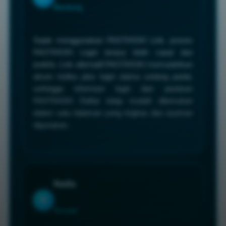
Bandung
Sejak menggunakan PASTIHOKI Link, proses
PASTIHOKI Login terasa lebih cepat dan
praktis. Link alternatif PASTIHOKI memudahkan
akses ketika jalur login utama sedang padat,
sehingga informasi login dan panduan
PASTIHOKI Daftar tetap mudah ditemukan
dalam satu halaman yang ringkas dan nyaman
digunakan.
Nadia
N
Ternate