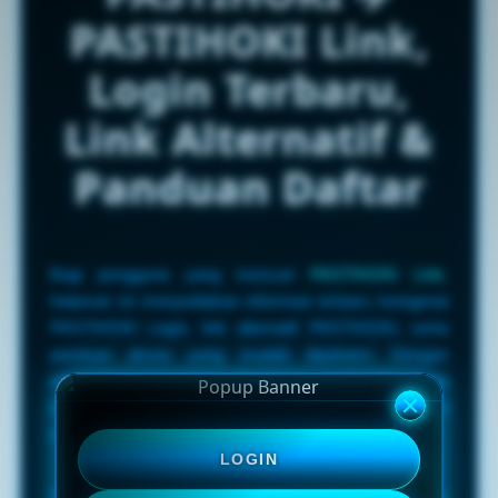
PASTIHOKI
PASTIHOKI Link,
Daftar, dan
halaman
Login Terbaru,
utama
dengan lebih
Link Alternatif &
nyaman
kapan saja.
Panduan Daftar
V
i
e
w
Bagi pengguna yang mencari
PASTIHOKI Link
,
l
halaman ini menyediakan informasi terbaru mengenai
i
PASTIHOKI Login, link alternatif PASTIHOKI, serta
c
panduan akses yang mudah dipahami. Dengan
e
informasi yang selalu diperbarui, pengguna dapat
n
menemukan jalur login yang tersedia dan memperoleh
s
referensi lengkap dalam satu halaman.
e
LOGIN
d
e
Selain menghadirkan informasi
PASTIHOKI Login
,