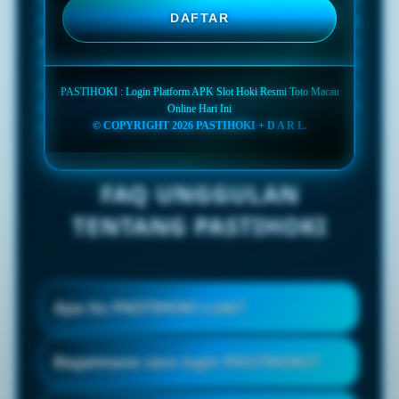
t
DAFTAR
halaman ini juga memuat pembaruan mengenai
link
a
alternatif PASTIHOKI
dan panduan
PASTIHOKI Daftar
.
i
Seluruh informasi disusun secara ringkas agar
l
s
pengguna dapat menemukan langkah login,
PASTIHOKI : Login Platform APK Slot Hoki Resmi Toto Macau
pendaftaran akun, dan pembaruan akses PASTIHOKI
Online Hari Ini
© COPYRIGHT 2026 PASTIHOKI + D A R L.
Link dengan lebih praktis.
FAQ UNGGULAN
TENTANG PASTIHOKI
Apa itu PASTIHOKI Link?
PASTIHOKI Link adalah halaman informasi
Bagaimana cara login PASTIHOKI?
yang menyediakan akses menuju
PASTIHOKI Login, link alternatif PASTIHOKI,