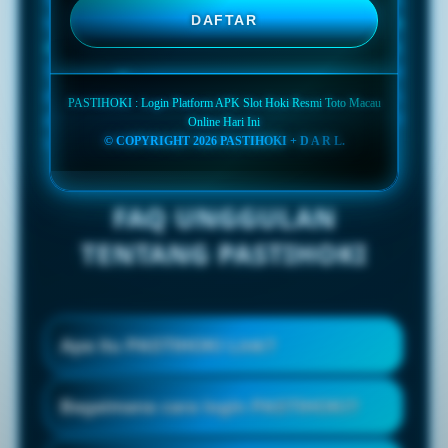
t
DAFTAR
halaman ini juga memuat pembaruan mengenai
link
a
alternatif PASTIHOKI
dan panduan
PASTIHOKI Daftar
.
i
Seluruh informasi disusun secara ringkas agar
l
s
pengguna dapat menemukan langkah login,
PASTIHOKI : Login Platform APK Slot Hoki Resmi Toto Macau
pendaftaran akun, dan pembaruan akses PASTIHOKI
Online Hari Ini
© COPYRIGHT 2026 PASTIHOKI + D A R L.
Link dengan lebih praktis.
FAQ UNGGULAN
TENTANG PASTIHOKI
Apa itu PASTIHOKI Link?
PASTIHOKI Link adalah halaman informasi
Bagaimana cara login PASTIHOKI?
yang menyediakan akses menuju
PASTIHOKI Login, link alternatif PASTIHOKI,