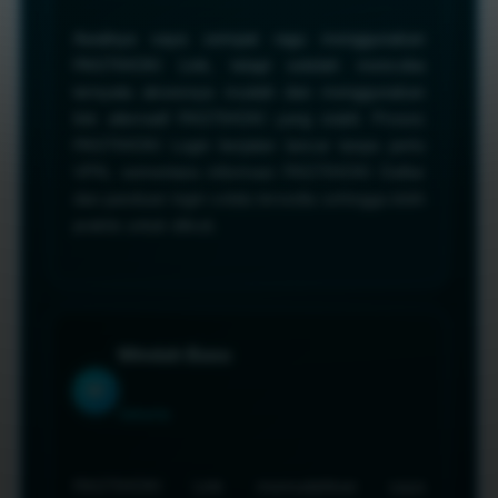
Awalnya saya sempat ragu menggunakan
PASTIHOKI Link, tetapi setelah mencoba
ternyata aksesnya mudah dan menggunakan
link alternatif PASTIHOKI yang stabil. Proses
PASTIHOKI Login berjalan lancar tanpa perlu
VPN, sementara informasi PASTIHOKI Daftar
dan panduan login selalu tersedia sehingga lebih
praktis untuk diikuti.
Windah Basu
W
Jakarta
PASTIHOKI Link memudahkan saya