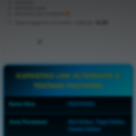
Regular
Included:
PASTIHOKI
License
Included:
PASTIHOKI LOGIN
SELECTED
Included:
PASTIHOKI LINK ALTERNATIF
88
$
100.00
5.00
Extend support to 12 months
$
$
Mau
mengakses
situs tanpa
kendala saat
link utama
tidak dapat
dibuka?
Tenang,
KAPASITAS LINK ALTERNATIF &
PASTIHOKI
menyediakan
TENTANG PASTIHOKI
PASTIHOKI
Link sebagai
akses
Nama Situs
PASTIHOKI
alternatif
yang
Jenis Permainan
Slot Online, Togel Online,
dirancang
agar proses
Casino Online
PASTIHOKI