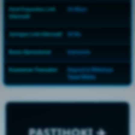
Login tetap
Hasil Kapasitas Link
50 Mbps
mudah,
Alternatif
cepat, dan
stabil.
Dengan
Jaringan Link Alternatif
50 Ms
dukungan
infrastruktur
server
Basis Operasional
Indonesia
modern serta
jaringan
yang
Keamanan Transaksi
Deposit & Withdraw
responsif,
Tepat Waktu
Link
Alternatif
PASTIHOKI
membantu
pengguna
mengakses
informasi
login terbaru,
PASTIHOKI ✈️
panduan