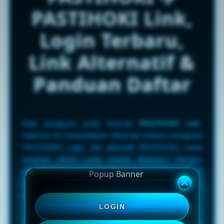
PASTIHOKI
PASTIHOKI Link,
Daftar, dan
halaman
Login Terbaru,
utama
dengan lebih
Link Alternatif &
nyaman
kapan saja.
Panduan Daftar
V
i
e
w
Bagi pengguna yang mencari
PASTIHOKI Link
,
l
halaman ini menyediakan informasi terbaru mengenai
i
PASTIHOKI Login, link alternatif PASTIHOKI, serta
c
panduan akses yang mudah dipahami. Dengan
e
informasi yang selalu diperbarui, pengguna dapat
n
menemukan jalur login yang tersedia dan memperoleh
s
referensi lengkap dalam satu halaman.
e
LOGIN
d
e
Selain menghadirkan informasi
PASTIHOKI Login
,