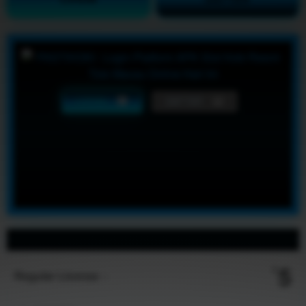
LOGIN
DAFTAR
Show More
5
$
Regular License