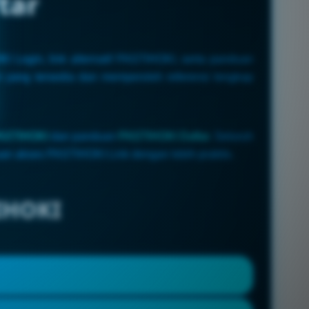
tar
 Login, link alternatif PASTIHOKI, serta panduan
 yang tersedia dan memperoleh referensi lengkap
 PASTIHOKI
dan panduan
PASTIHOKI Daftar
. Seluruh
an akses PASTIHOKI Link dengan lebih praktis.
IHOKI
ernatif PASTIHOKI, serta panduan penggunaan