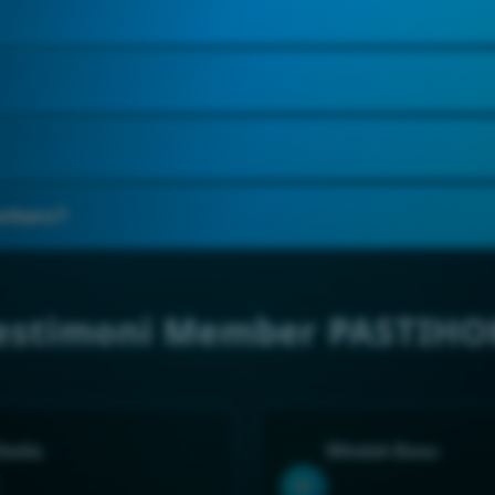
yang tersedia dengan lebih mudah.
IHOKI Link atau link alternatif PASTIHOKI yang tersed
yang digunakan sudah benar agar proses masuk berjalan la
man pendaftaran yang tersedia pada PASTIHOKI Link. Isi da
elesai.
 jalur akses tambahan ketika halaman utama tidak dapat
erbaru?
erbaru melalui PASTIHOKI Link.
aru melalui halaman informasi resmi yang menyediakan 
cara lengkap dalam satu tempat.
estimoni Member PASTIHO
Nadia
Windah Basu
W