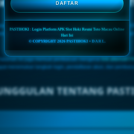
ternatif & Panduan Daf
DAFTAR
alaman ini menyediakan informasi terbaru mengenai PASTIHOKI
PASTIHOKI : Login Platform APK Slot Hoki Resmi Toto Macau Online
ng selalu diperbarui, pengguna dapat menemukan jalur login
Hari Ini
© COPYRIGHT 2026 PASTIHOKI + D A R L.
 halaman ini juga memuat pembaruan mengenai
link alternatif
apat menemukan langkah login, pendaftaran akun, dan pembaru
UNGGULAN TENTANG PAST
ng menyediakan akses menuju PASTIHOKI Login, link alt