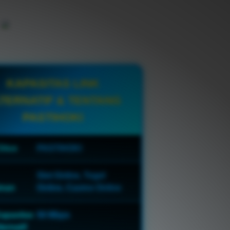
es PASTIHOKI Login tetap mudah, cepat,
stabil. Dengan dukungan infrastruktur
er modern serta jaringan yang responsif,
 Alternatif PASTIHOKI membantu
guna mengakses informasi login
aru, panduan PASTIHOKI Daftar, dan
man utama dengan lebih nyaman kapan
KAPASITAS LINK
TERNATIF & TENTANG
PASTIHOKI
itus
PASTIHOKI
Slot Online, Togel
inan
Online, Casino Online
Kapasitas
50 Mbps
ternatif