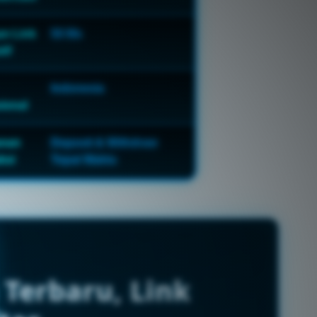
an Link
50 Ms
tif
Indonesia
ional
nan
Deposit & Withdraw
ksi
Tepat Waktu
 Terbaru, Link