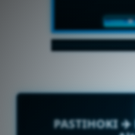
LOGIN
PASTIHOKI ✈️ 