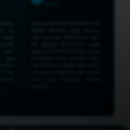
Padang
ahkan
Saya menemukan PASTIHOKI Link
es ke
dengan informasi yang tersusun
 lebih
rapi, mulai dari PASTIHOKI Login,
rnatif
link alternatif PASTIHOKI, hingga
aktif.
panduan PASTIHOKI Daftar. Semua
r juga
pembaruan akses tersedia dalam
 semua
satu halaman sehingga lebih praktis
tif, dan
saat mencari informasi login terbaru
 tempat
tanpa perlu membuka banyak
halaman.