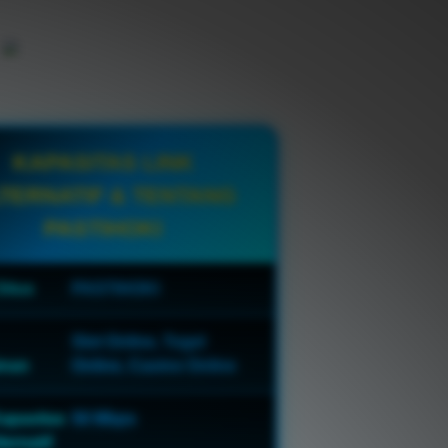
es PASTIHOKI Login tetap mudah, cepat,
stabil. Dengan dukungan infrastruktur
er modern serta jaringan yang responsif,
 Alternatif PASTIHOKI membantu
guna mengakses informasi login
aru, panduan PASTIHOKI Daftar, dan
man utama dengan lebih nyaman kapan
KAPASITAS LINK
TERNATIF & TENTANG
PASTIHOKI
itus
PASTIHOKI
Slot Online, Togel
inan
Online, Casino Online
Kapasitas
50 Mbps
ternatif