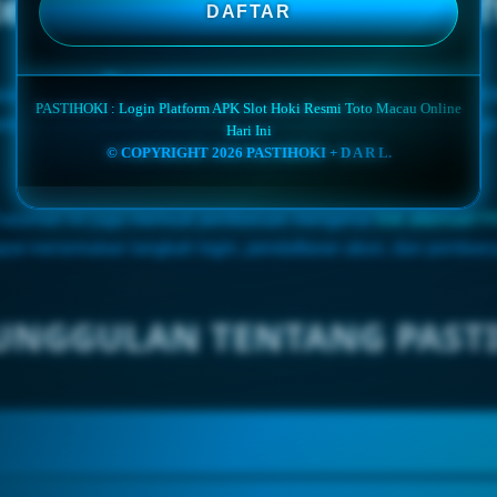
ternatif & Panduan Daf
DAFTAR
alaman ini menyediakan informasi terbaru mengenai PASTIHOKI
PASTIHOKI : Login Platform APK Slot Hoki Resmi Toto Macau Online
ng selalu diperbarui, pengguna dapat menemukan jalur login
Hari Ini
© COPYRIGHT 2026 PASTIHOKI + D A R L.
 halaman ini juga memuat pembaruan mengenai
link alternatif
apat menemukan langkah login, pendaftaran akun, dan pembaru
UNGGULAN TENTANG PAST
ng menyediakan akses menuju PASTIHOKI Login, link alt