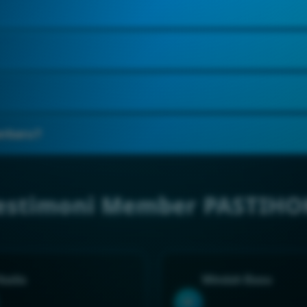
yang tersedia dengan lebih mudah.
IHOKI Link atau link alternatif PASTIHOKI yang tersed
yang digunakan sudah benar agar proses masuk berjalan la
man pendaftaran yang tersedia pada PASTIHOKI Link. Isi da
elesai.
 jalur akses tambahan ketika halaman utama tidak dapat
erbaru?
erbaru melalui PASTIHOKI Link.
aru melalui halaman informasi resmi yang menyediakan 
cara lengkap dalam satu tempat.
estimoni Member PASTIHO
Nadia
Windah Basu
W